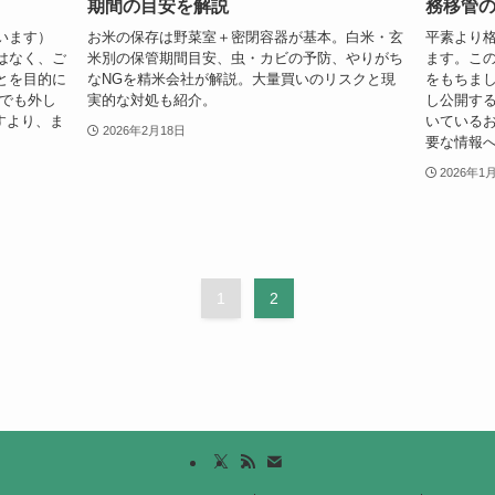
期間の目安を解説
務移管
います）
お米の保存は野菜室＋密閉容器が基本。白米・玄
平素より
はなく、ご
米別の保管期間目安、虫・カビの予防、やりがち
ます。この
とを目的に
なNGを精米会社が解説。大量買いのリスクと現
をもちまし
日でも外し
実的な対処も紹介。
し公開す
すより、ま
いている
2026年2月18日
要な情報へ
2026年1
1
2