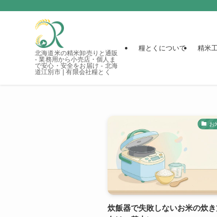
糧とくについて
精米
北海道米の精米卸売りと通販
- 業務用から小売店・個人ま
で安心・安全をお届け - 北海
道江別市 | 有限会社糧とく
お
炊飯器で失敗しないお米の炊き