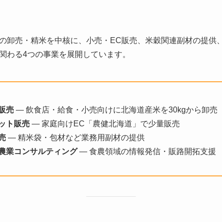
の卸売・精米を中核に、小売・EC販売、米穀関連副材の提供
関わる4つの事業を展開しています。
販売
— 飲食店・給食・小売向けに北海道産米を30kgから卸売
ット販売
— 家庭向けEC「農健北海道」で少量販売
売
— 精米袋・包材など業務用副材の提供
・農業コンサルティング
— 食農領域の情報発信・販路開拓支援