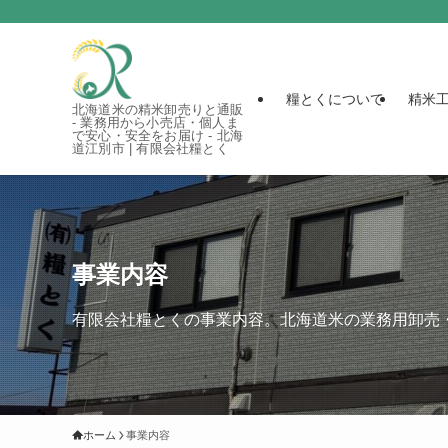
糧とくについて
精米
北海道米の精米卸売りと通販
- 業務用から小売店・個人ま
で安心・安全をお届け - 北海
道江別市 | 有限会社糧とく
事業内容
有限会社糧とくの事業内容。北海道米の業務用卸売・
ホーム
事業内容