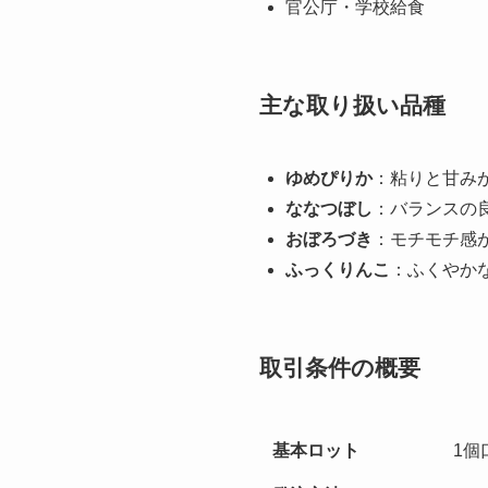
官公庁・学校給食
主な取り扱い品種
ゆめぴりか
：粘りと甘み
ななつぼし
：バランスの
おぼろづき
：モチモチ感
ふっくりんこ
：ふくやか
取引条件の概要
基本ロット
1個