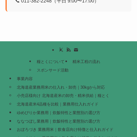
📞 011-382-2248（平日 9:00〜17:00）
糧とくについて
精米工程の流れ
スポンサード活動
事業内容
北海道産業務用米の仕入れ・卸売｜30kgから対応
小売店様向け 北海道産米の卸売・精米供給｜糧とく
北海道産米4品種を比較｜業務用仕入れガイド
ゆめぴりか業務用｜炊飯特性と業態別の選び方
ななつぼし業務用｜炊飯特性と業態別の選び方
おぼろづき 業務用米｜飲食店向け特徴と仕入れガイド