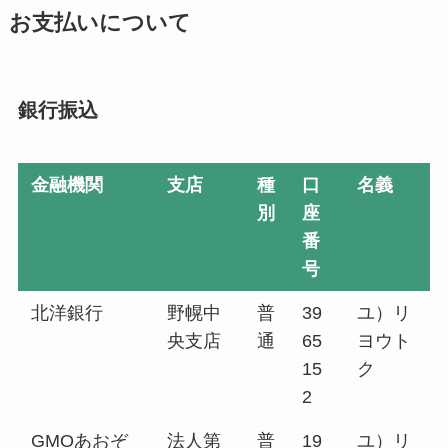
お支払いについて
銀行振込
金融機関
支店
種
口
名義
別
座
番
号
北洋銀行
野幌中
普
39
ユ）リ
央支店
通
65
ヨウト
15
ク
2
GMOあおぞ
法人第
普
19
ユ）リ